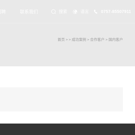
招聘
联系我们
搜索
语言
0757-85507911
首页
> >
成功案例
>
合作客户
>
国内客户