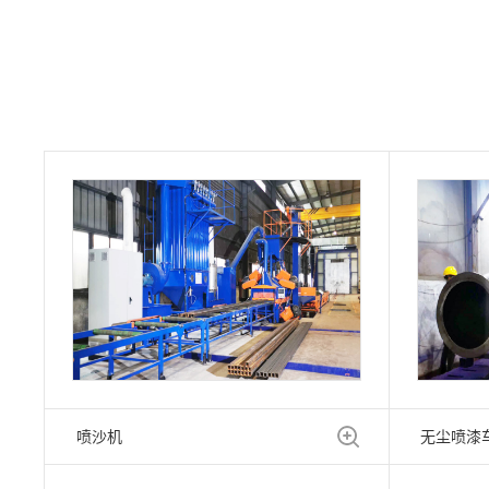
喷沙机
无尘喷漆